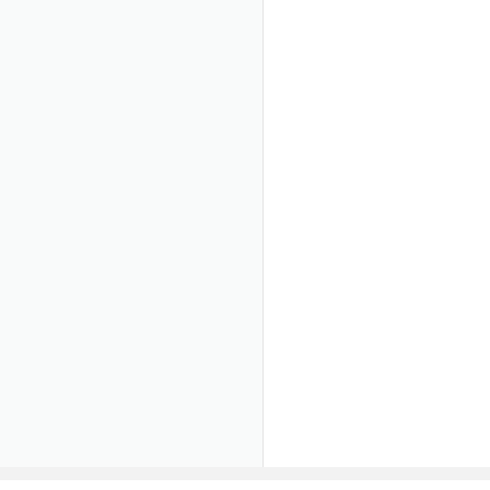
双线
双线
双线
双线
双线
双线
双线
双线
双线
双线
双线
双线
双线
双线