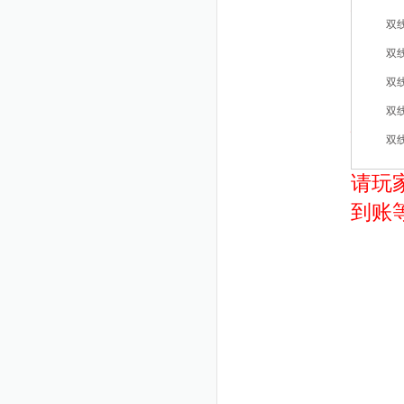
您即
双线
您将获得
0
双线
双线
双线
【请警惕电
情、代充
双线
安全。
双线
请玩
双线
到账
双线
双线
双线
双线
双线
双线
双线