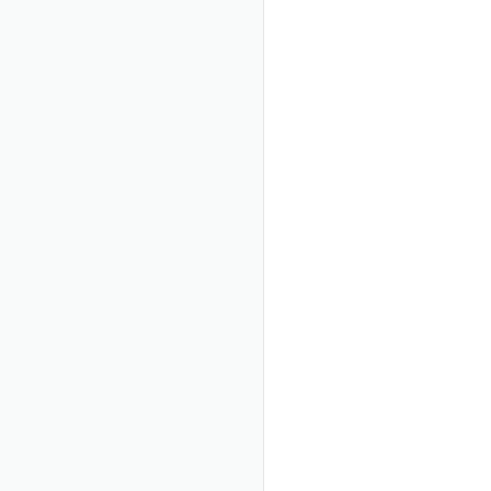
双线
双线
双线
双线
双线
双线
双线
双线
双线
双线
双线
双线
双线
双线