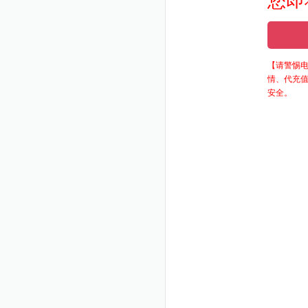
您即
【请警惕电
情、代充
安全。